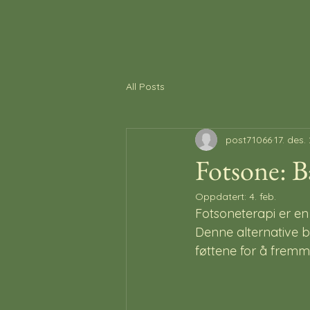
DinKlinikk Eidsvoll
All Posts
post71066
17. des.
Fotsone: B
Oppdatert:
4. feb.
Fotsoneterapi er e
Denne alternative b
føttene for å fremm