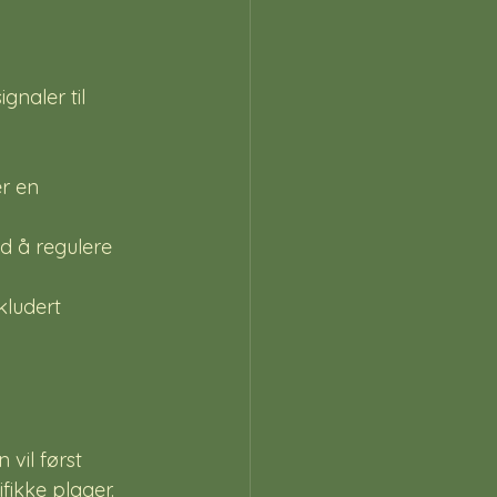
gnaler til 
r en 
d å regulere 
kludert 
vil først 
fikke plager. 