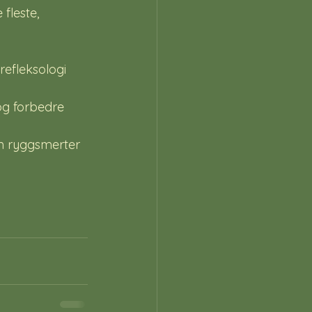
fleste, 
refleksologi 
og forbedre 
om ryggsmerter 