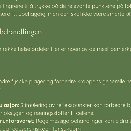
e fingrene til å trykke på de relevante punktene på føt
re litt ubehagelig, men den skal ikke være smertefull
 behandlingen
n rekke helsefordeler. Her er noen av de mest bemerke
lindre fysiske plager og forbedre kroppens generelle h
:
ulasjon:
 Stimulering av reflekspunkter kan forbedre 
 oksygen og næringsstoffer til cellene.
munforsvaret:
 Regelmessige behandlinger kan bidra ti
 og redusere risikoen for sykdom.