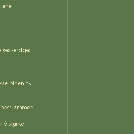
tene. 
.
lsesverdige:
else. Noen av 
blodstrømmen, 
l å styrke 