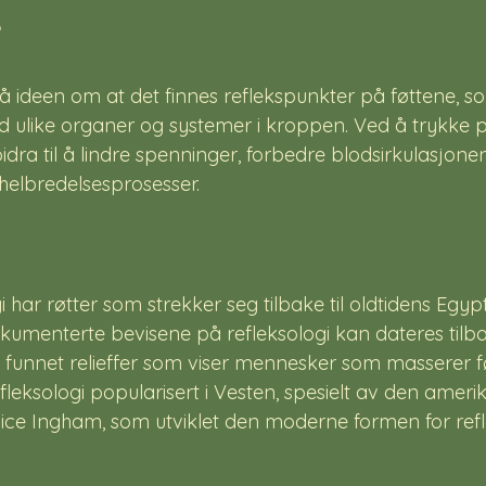
?
å ideen om at det finnes reflekspunkter på føttene, s
ulike organer og systemer i kroppen. Ved å trykke p
dra til å lindre spenninger, forbedre blodsirkulasjone
helbredelsesprosesser.
 har røtter som strekker seg tilbake til oldtidens Egypt
dokumenterte bevisene på refleksologi kan dateres tilbake
e funnet relieffer som viser mennesker som masserer fø
efleksologi popularisert i Vesten, spesielt av den ameri
ice Ingham, som utviklet den moderne formen for refle