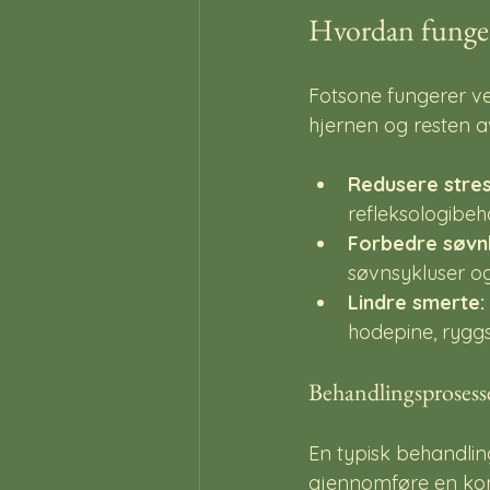
Hvordan funger
Fotsone fungerer ved
hjernen og resten av
Redusere stres
refleksologibeh
Forbedre søvnk
søvnsykluser og
Lindre smerte:
hodepine, rygg
Behandlingsprosess
En typisk behandling
gjennomføre en konsu