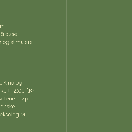
om 
å disse 
n og stimulere 
, Kina og 
 til 2330 f.Kr. 
ttene. I løpet 
kanske 
ksologi vi 