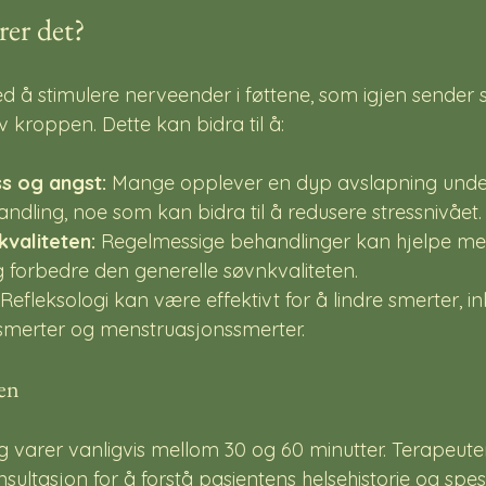
er det?
 å stimulere nerveender i føttene, som igjen sender si
 kroppen. Dette kan bidra til å:
s og angst:
 Mange opplever en dyp avslapning unde
andling, noe som kan bidra til å redusere stressnivået.
valiteten:
 Regelmessige behandlinger kan hjelpe me
 forbedre den generelle søvnkvaliteten.
 Refleksologi kan være effektivt for å lindre smerter, in
smerter og menstruasjonssmerter.
en
 varer vanligvis mellom 30 og 60 minutter. Terapeuten 
ltasjon for å forstå pasientens helsehistorie og spesi