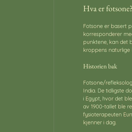
Hva er fotsone
Fotsone er basert p
korresponderer med 
punktene, kan det bi
kroppens naturlige 
Historien bak 
Fotsone/refleksologi
India. De tidligste 
i Egypt, hvor det bl
av 1900-tallet ble r
fysioterapeuten Eun
kjenner i dag.