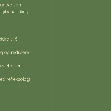
tander som 
logibehandling.
dra til å:
g og redusere 
s etter en 
d refleksologi 